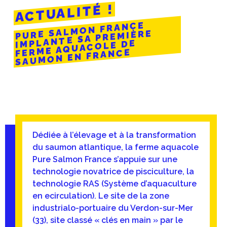
ACTUALITÉ !
PURE SALMON FRANCE
IMPLANTE SA PREMIÈRE
FERME AQUACOLE DE
SAUMON EN FRANCE
Dédiée à l’élevage et à la transformation
du saumon atlantique, la ferme aquacole
Pure Salmon France s’appuie sur une
technologie novatrice de pisciculture, la
technologie RAS (Système d’aquaculture
en ecirculation). Le site de la zone
industrialo-portuaire du Verdon-sur-Mer
(33), site classé « clés en main » par le