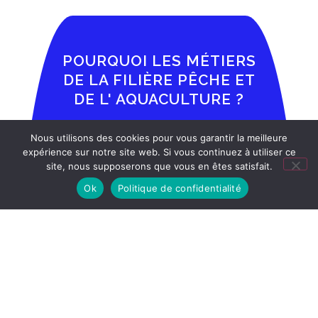
POURQUOI LES MÉTIERS
DE LA FILIÈRE PÊCHE ET
DE L' AQUACULTURE ?
Nous utilisons des cookies pour vous garantir la meilleure
expérience sur notre site web. Si vous continuez à utiliser ce
site, nous supposerons que vous en êtes satisfait.
1
Ok
Politique de confidentialité
LA PASSION
Pourquoi ne pas faire de votre passion de la
pêche, de la mer, des étangs, de la nature
et de la liberté votre profession ?